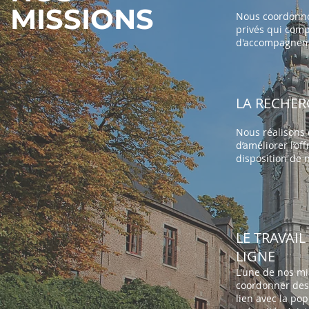
MISSIONS
Nous coordonnon
privés qui com
d'accompagneme
LA RECHER
Nous réalisons
d’améliorer l’of
disposition de n
LE TRAVAIL
LIGNE
L'une de nos mi
coordonner des
lien avec la po