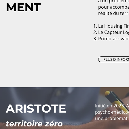
à un problème 
MENT
pour accompag
réalité du terr
Le Housing Fir
Le Capteur L
Primo-arrivan
PLUS D'INFO
ARISTOTE
Initié en 2023,
psycho-médico-s
une problémati
territoire zéro