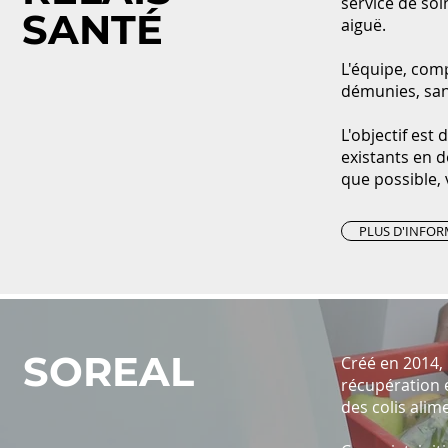
service de soi
SANTÉ
aiguë.
L'équipe, comp
démunies, san
L'objectif est
existants en d
que possible, 
PLUS D'INFO
SOREAL
Créé en 2014, 
récupération e
des colis alim