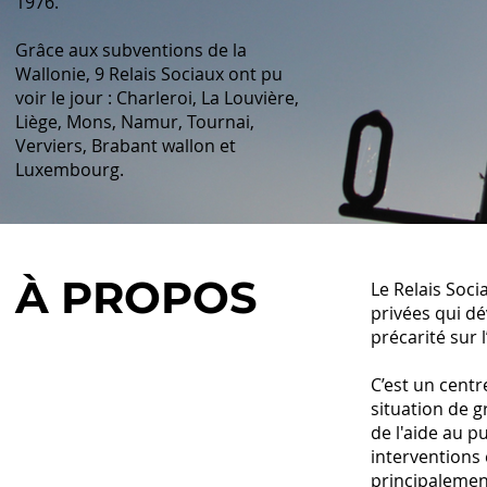
1976.
Grâce aux subventions de la
Wallonie, 9 Relais Sociaux ont pu
voir le jour : Charleroi, La Louvière,
Liège, Mons, Namur, Tournai,
Verviers, Brabant wallon et
Luxembourg.
À PROPOS
Le Relais Soci
privées qui dé
précarité sur l
C’est un cent
situation de g
de l'aide au p
interventions 
principalement