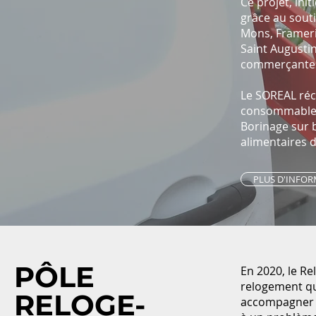
Ce projet, ini
grâce au souti
Mons, Framerie
Saint Augustin
commerçante
Le SOREAL réc
consommables 
Borinage sur 
alimentaires d
PLUS D'INFO
PÔLE
En 2020, le Re
relogement qui
RELOGE-
accompagner a