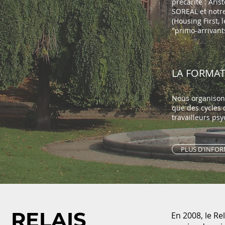
précarité :
Arist
SOREAL et notr
(Housing First, 
"primo-arrivants
LA FORMA
Nous organisons
que des cycles 
travailleurs ps
PLUS D'INFO
RELAIS
En 2008, le Rel