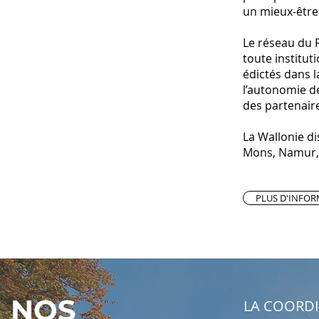
un mieux-être.
Le réseau du 
toute institut
édictés dans 
l’autonomie de
des partenaire
La Wallonie di
Mons, Namur, 
PLUS D'INFO
NOS
LA COORD