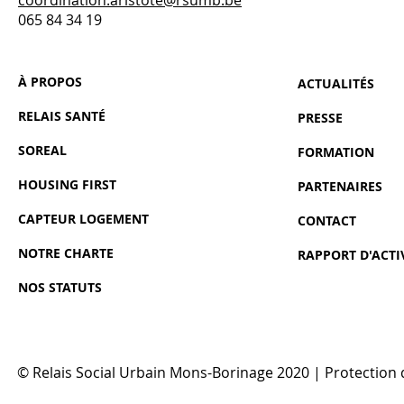
coordination.aristote@rsumb.be
065 84 34 19
À PROPOS
ACTUALIT​ÉS
RELAIS SANTÉ
PRESSE
SOREAL
FORMATION
HOUSING FIRST
PARTENAIRES
CAPTEUR LOGEMENT
CONTACT
NOTRE CHARTE
RAPPORT D'ACTI
NOS STATUTS
© Relais Social Urbain Mons-Borinage 2020 |
Protection