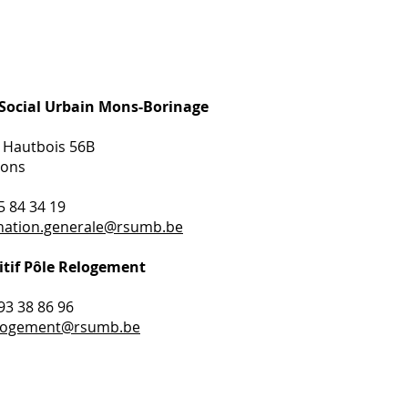
 Social Urbain Mons-Borinage
 Hautbois 56B
Mons
65 84 34 19
nation.generale@rsumb.be
itif Pôle Relogement
493 38 86 96
elogement@rsumb.be